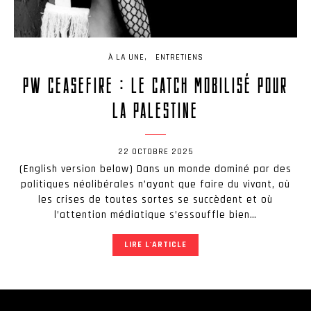
À LA UNE
ARTICLES
À LA UNE
ENTRETIENS
À LA UNE
ENTRETIENS
DONALD TRUMP :
MAODINO : L’ART
PW CEASEFIRE : LE CATCH MOBILISÉ POUR
ENTRE CATCH ET
D’HABILLER LE CATC
LA PALESTINE
THÉÂTRE POLITIQUE
22 MAI 2026
22 OCTOBRE 2025
24 JUIN 2026
(English version below) Dans un monde dominé par des
LIRE L'ARTICLE
politiques néolibérales n’ayant que faire du vivant, où
les crises de toutes sortes se succèdent et où
LIRE L'ARTICLE
l’attention médiatique s’essouffle bien…
LIRE L'ARTICLE